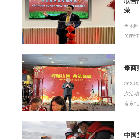
联合
荣
当地时
多国驻
奉商
202
次活动
有东北
中国