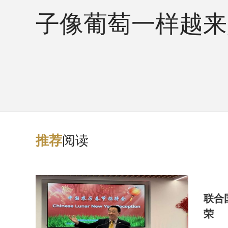
子像葡萄一样越来
阅读
推
荐
联合
荣