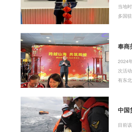
当地时
多国驻
奉商
202
次活动
有东北
中国
目前该