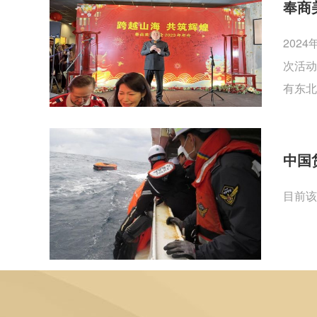
奉商
202
次活动
有东北
中国
目前该