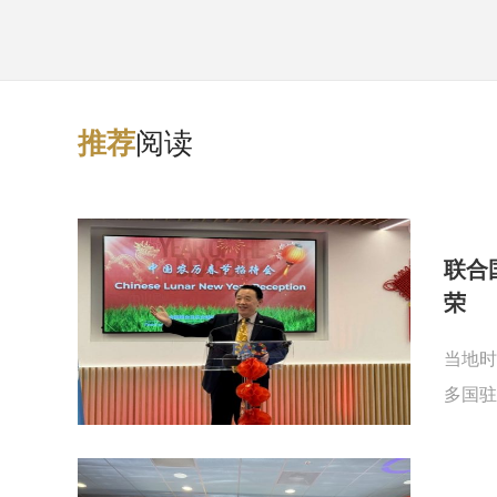
阅读
推
荐
联合
荣
当地时
多国驻