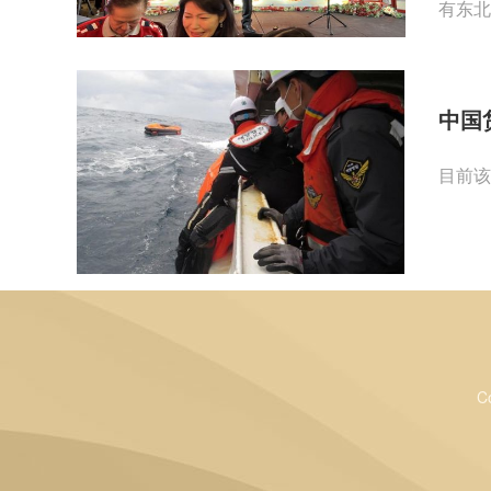
有东北
中国
目前该
C