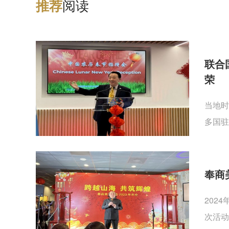
阅读
推
荐
联合
荣
当地时
多国驻
奉商
202
次活动