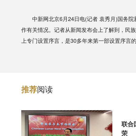
中新网北京6月24日电(记者 袁秀月)国务
作有关情况。记者从新闻发布会上了解到，民族
上专门设置序言，是30多年来第一部设置序言
阅读
推
荐
联合
荣