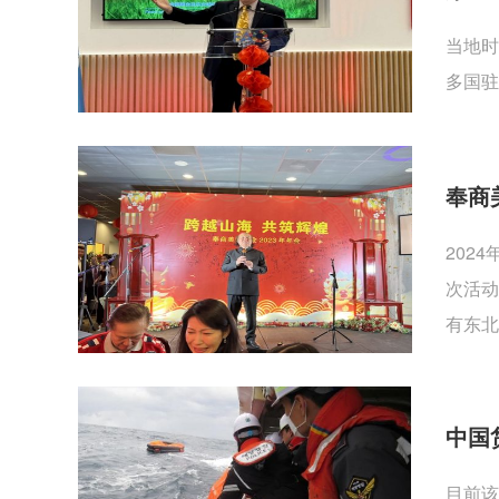
当地时
多国驻
奉商
202
次活动
有东北
中国
目前该