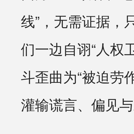
线”，无需证据，
们一边自诩“人权
斗歪曲为“被迫劳
灌输谎言、偏见与