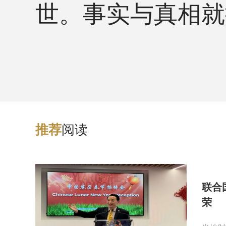
世。事实与真相就
阅读
推
荐
联合
荣