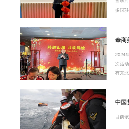
当地时
多国驻
奉商
202
次活动
有东北
中国
目前该