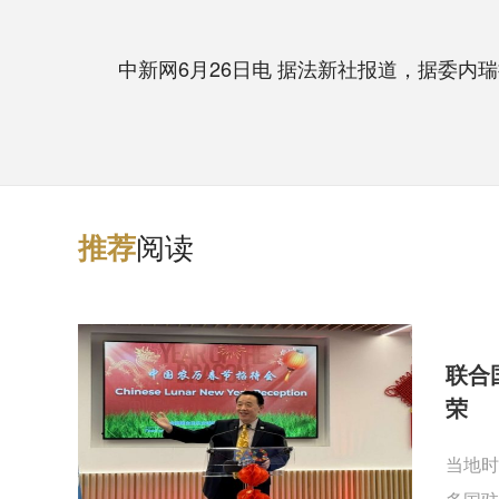
中新网6月26日电 据法新社报道，据委内瑞
阅读
推
荐
联合
荣
当地时