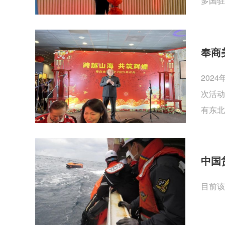
多国驻
奉商
202
次活动
有东北
中国
目前该