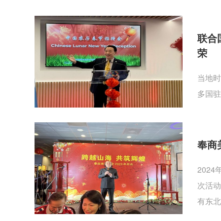
联合
荣
当地时
多国驻
奉商
202
次活动
有东北