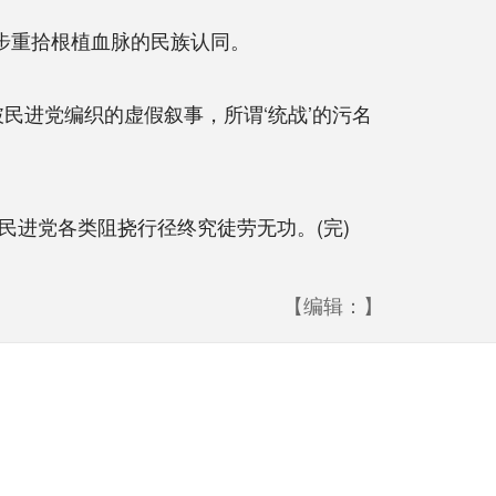
步重拾根植血脉的民族认同。
进党编织的虚假叙事，所谓‘统战’的污名
进党各类阻挠行径终究徒劳无功。(完)
【编辑：】