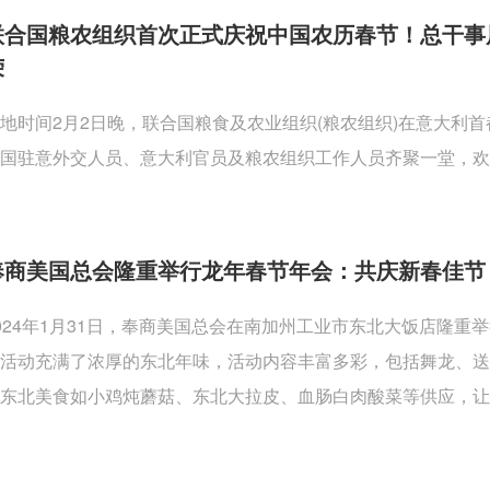
联合国粮农组织首次正式庆祝中国农历春节！总干事
荣
地时间2月2日晚，联合国粮食及农业组织(粮农组织)在意大利
国驻意外交人员、意大利官员及粮农组织工作人员齐聚一堂，欢
奉商美国总会隆重举行龙年春节年会：共庆新春佳节
024年1月31日，奉商美国总会在南加州工业市东北大饭店隆
活动充满了浓厚的东北年味，活动内容丰富多彩，包括舞龙、
东北美食如小鸡炖蘑菇、东北大拉皮、血肠白肉酸菜等供应，让