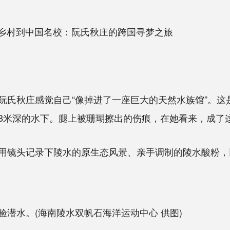
乡村到中国名校：阮氏秋庄的跨国寻梦之旅
秋庄感觉自己“像掉进了一座巨大的天然水族馆”。这
8米深的水下。腿上被珊瑚擦出的伤痕，在她看来，成了这
镜头记录下陵水的原生态风景、亲手调制的陵水酸粉，
潜水。(海南陵水双帆石海洋运动中心 供图)