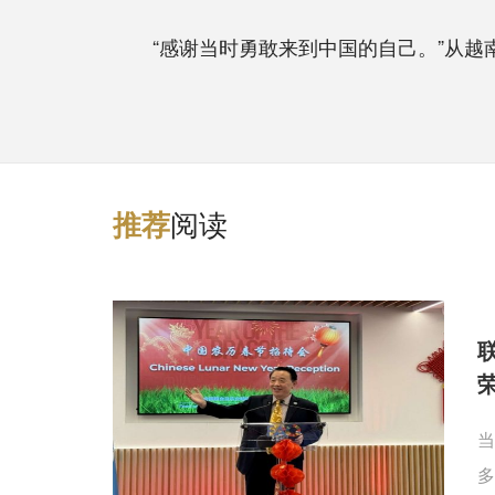
“感谢当时勇敢来到中国的自己。”从越南
阅读
推
荐
当
多