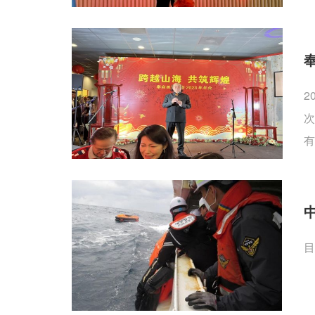
2
次
有
目