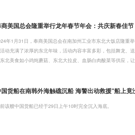
奉商美国总会隆重举行龙年春节年会：共庆新春佳节
024年1月31日，奉商美国总会在南加州工业市东北大饭店隆
活动充满了浓厚的东北年味，活动内容丰富多彩，包括舞龙、
东北美食如小鸡炖蘑菇、东北大拉皮、血肠白肉酸菜等供应，让
中国货船在南韩外海触礁沉船 海警出动救援"船上竟
前该艘中国货船已经于29日上午10时完全沉入海底。