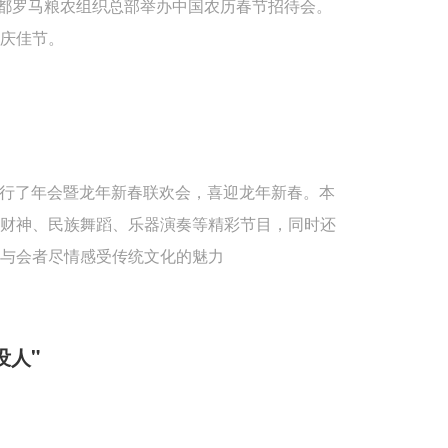
首都罗马粮农组织总部举办中国农历春节招待会。
庆佳节。
重举行了年会暨龙年新春联欢会，喜迎龙年新春。本
送财神、民族舞蹈、乐器演奏等精彩节目，同时还
与会者尽情感受传统文化的魅力
没人"