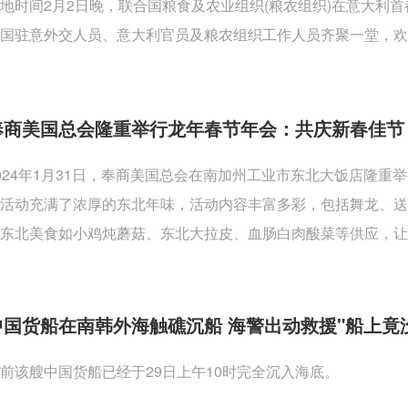
地时间2月2日晚，联合国粮食及农业组织(粮农组织)在意大利
国驻意外交人员、意大利官员及粮农组织工作人员齐聚一堂，欢
奉商美国总会隆重举行龙年春节年会：共庆新春佳节
024年1月31日，奉商美国总会在南加州工业市东北大饭店隆
活动充满了浓厚的东北年味，活动内容丰富多彩，包括舞龙、
东北美食如小鸡炖蘑菇、东北大拉皮、血肠白肉酸菜等供应，让
中国货船在南韩外海触礁沉船 海警出动救援"船上竟
前该艘中国货船已经于29日上午10时完全沉入海底。