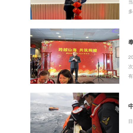
当
多
2
次
有
目