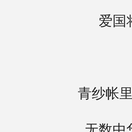
爱国
青纱帐
无数中