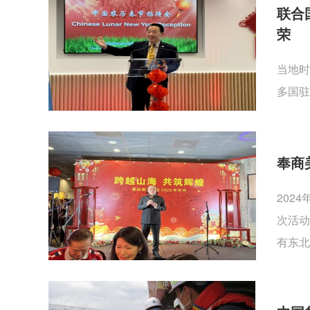
联合
荣
当地时
多国驻
奉商
202
次活动
有东北