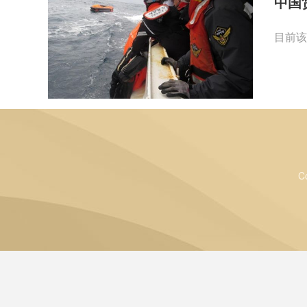
中国
目前该
C