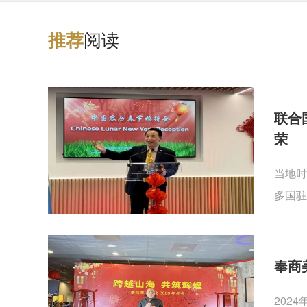
阅读
推
荐
联合
荣
当地时
多国驻
奉商
202